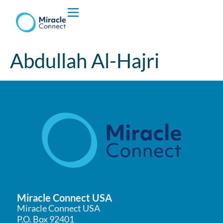
Hvem vi er
Abdullah Al-Hajri
Hva vi Gjør
Miracle Connect USA
Miracle Connect USA
P.O. Box 92401