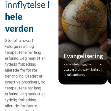
innflytelse
i
hele
verden
Stedet er svært
velorganisert, og
terapeutene har lang
Evangelisering
erfaring. Jeg merket en
Kapasitetsbygging for
tydelig forbedring
bærekraftig påvirkning i
allerede fra første
lokalsamfunn.
behandling. Stedet er
svært velorganisert, og
terapeutene har lang
erfaring. Jeg merket en
tydelig forbedring
allerede fra første