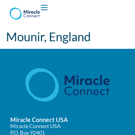
Hvem vi er
Mounir, England
Hva vi Gjør
Miracle Connect USA
Miracle Connect USA
P.O. Box 92401